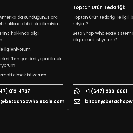
Toptan Ürün Tedariği:
Amerika da sunduğunuz ara
Toptan ürün tedariği ile ilgili bi
i hakkında bilgi alabilirmiyim
miyim?
riniz hakkında bilgi
Beta Shop Wholesale sisteminiz 
im
bilgi almak istiyorum?
zle ilgileniyorum
nleri fbm gönderi yapabilmek
arıyorum
izmeti almak istiyorum
647) 812-4737
+1 (647) 200-6661
e@betashopwholesale.com
bircan@betashopw