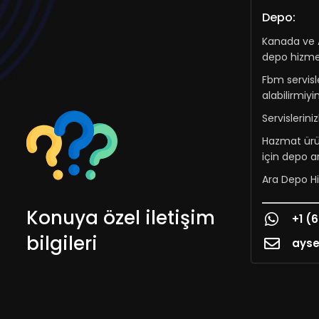
Depo:
Kanada ve 
depo hizmet
Fbm servisle
alabilirmiy
Servislerini
Hazmat ürü
için depo 
Ara Depo H
Konuya özel iletişim
+1 (
bilgileri
ays