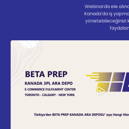
Webinarda ele alına
Kanada'da iş yapman
yönetebileceğinizi 
faydalana