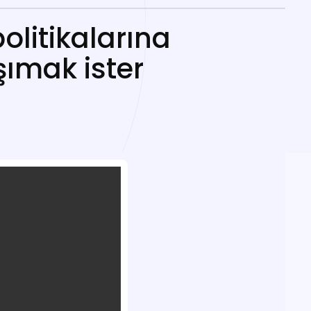
olitikalarına
şımak ister