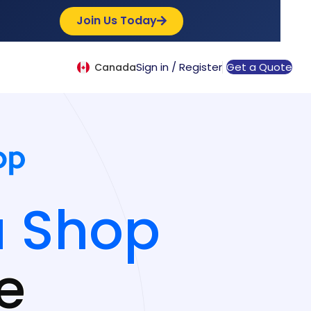
Join Us Today
Sign in / Register
Get a Quote
Canada
a Shop
e