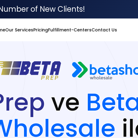
Number of New Clients!
me
Our Services
Pricing
Fulfillment-Centers
Contact Us
Prep
ve
Bet
Wholesale
il